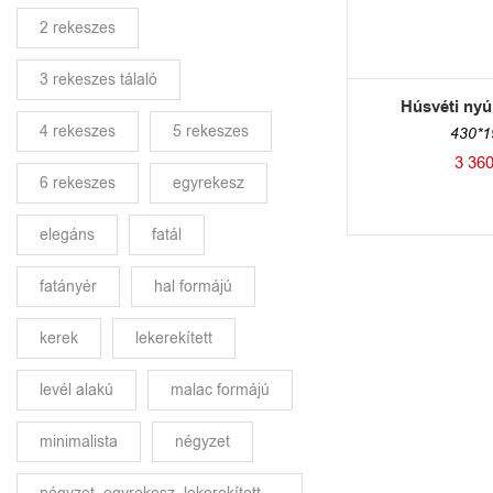
2 rekeszes
3 rekeszes tálaló
Húsvéti nyúl
4 rekeszes
5 rekeszes
430*
3 36
6 rekeszes
egyrekesz
elegáns
fatál
fatányér
hal formájú
kerek
lekerekített
levél alakú
malac formájú
minimalista
négyzet