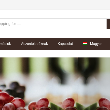
rmációk
Viszonteladóknak
Kapcsolat
Magyar