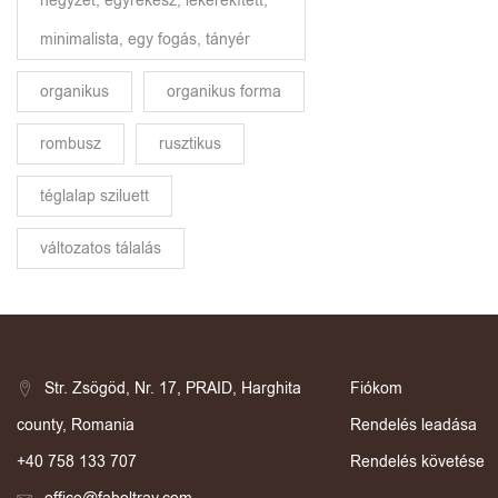
négyzet, egyrekesz, lekerekített,
minimalista, egy fogás, tányér
organikus
organikus forma
rombusz
rusztikus
téglalap sziluett
változatos tálalás
Str. Zsögöd, Nr. 17, PRAID, Harghita
Fiókom
county, Romania
Rendelés leadása
+40 758 133 707
Rendelés követése