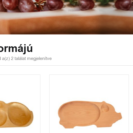
ormájú
5%
 a(z) 2 találat megjelenítve
EDVEZMÉNY
 77 ezer forint feletti
rendelésekre