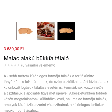
Elfelejtett jelszó?
3 680,00
Ft
Malac alakú bükkfa tálaló
(
0
vásárlói vélemény)
A kisebb méretű különleges formájú tálalók a terítékünkre
tányérként is felkerülhetnek, de szép esztétikai hatást biztosítanak
különböző fogások tálalása esetén is. Formáiknak köszönhetően
a tisztításuk alaposabb figyelmet igényel. A készletünkben többeb
között megtalálhatóak különböző levél, hal, malac formájú tálalók,
amelyek közül ízlés szerint választhatnak a különleges terítékek
megkomponálásához.