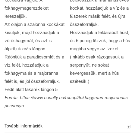
kockákra vágjuk. A
beletesszük a marhahúsleves
fokhagymagerezdeket
kockát, hozzáadjuk a víz és a
lereszeljük.
fűszerek másik felét, és újra
Az olajon a szalonna kockákat
összeforraljuk.
kisütjük, majd hozzáadjuk a
Hozzáadjuk a feldarabolt húst,
vöröshagymát, és azt is
és 5 percig főzzük, hogy a hús
átpirítjuk erős lángon.
magába vegye az ízeket.
Ráöntjük a paradicsomlét és a
(Inkább csak rázogassuk a
víz felét, hozzáadjuk a
serpenyőt, ne sokat
fokhagyma és a majoranna
kevergessük, mert a hús
felét is, és jól összeforraljuk.
szétesik.)
Fedő alatt takarék lángon 5
Forrás: https://www.nosalty.hu/recept/fokhagymas-majorannas-
pecsenye
További információk