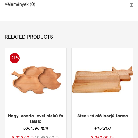
Vélemények (0)
RELATED PRODUCTS
-21%
Nagy, cserfa-levél alakú fa
Steak tálaló-borjú forma
tálaló
530*390 mm
415*260