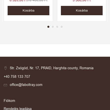
8 320,00
Ft
10 480,00
Ft
3 360,00
Ft
Kosárba
Kosárba
Str. Zsögöd, Nr. 17, PRAID, Harghita county, Romania
+40 758 133 707
office@faboltray.com
Fiókom
Rendelés leadása