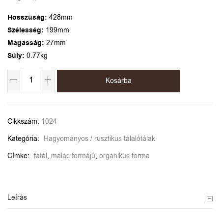
Hosszúság:
428mm
Szélesség:
199mm
Magasság:
27mm
Súly:
0.77kg
Kosárba
Alternative:
Cikkszám:
1024
Kategória:
Hagyományos / rusztikus tálalótálak
Címke:
fatál
,
malac formájú
,
organikus forma
Leírás