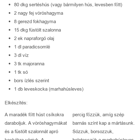
80 dkg sertéshús (vagy bármilyen hús, levesben főtt)
2 nagy fej vöröshagyma
8 gerezd fokhagyma
15 dkg füstölt szalonna
2 ek napraforgó olaj
1 dl paradicsomlé
3 dl víz
3 tk majoranna
1 tk só
bors ízlés szerint
1 db leveskocka (marhahúsleves)
Elkészítés:
A maradék főtt húst csíkokra
percig főzzük, amíg szép
daraboljuk. A vöröshagymákat
barnás színt kap a mártásunk.
és a füstölt szalonnát apró
Sózzuk, borsozzuk,