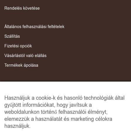
Rendelés követése
Általános felhasználási feltételek
Szállítás
Fizetési opciók
Vásárlástól való elállás
Termékek ápolása
Rólunk
Kapcsolat
Használjuk a cookie-k és hasonló technológiák által
Adatvédelmi irányelvek
gyűjtött információkat, hogy javítsuk a
weboldalunkon történő felhasználói élményt,
ANCP
elemezzük a használatát és marketing célokra
Online Dispute Resolution
használjuk.