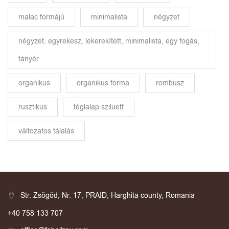
malac formájú
minimalista
négyzet
négyzet, egyrekesz, lekerekített, minimalista, egy fogás,
tányér
organikus
organikus forma
rombusz
rusztikus
téglalap sziluett
változatos tálalás
Str. Zsögöd, Nr. 17, PRAID, Harghita county, Romania
+40 758 133 707