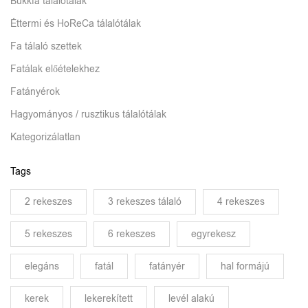
Bükkfa tálalótálak
Éttermi és HoReCa tálalótálak
Fa tálaló szettek
Fatálak előételekhez
Fatányérok
Hagyományos / rusztikus tálalótálak
Kategorizálatlan
Tags
2 rekeszes
3 rekeszes tálaló
4 rekeszes
5 rekeszes
6 rekeszes
egyrekesz
elegáns
fatál
fatányér
hal formájú
kerek
lekerekített
levél alakú