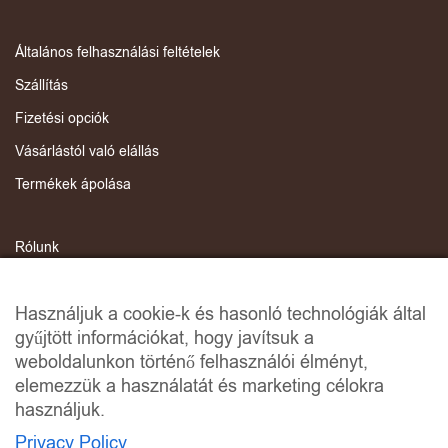
Általános felhasználási feltételek
Szállítás
Fizetési opciók
Vásárlástól való elállás
Termékek ápolása
Rólunk
Kapcsolat
Használjuk a cookie-k és hasonló technológiák által
Adatvédelmi irányelvek
gyűjtött információkat, hogy javítsuk a
ANCP
weboldalunkon történő felhasználói élményt,
Online Dispute Resolution
elemezzük a használatát és marketing célokra
használjuk.
Privacy Policy