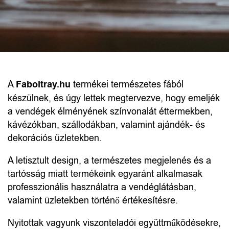
Elfelejtett jelszó?
LEGYEN A FABOLTRAY.HU
A
Faboltray.hu
termékei természetes fából
VISZONTELADÓ
készülnek, és úgy lettek megtervezve, hogy emeljék
PARTNERE
a vendégek élményének színvonalát éttermekben,
kávézókban, szállodákban, valamint ajándék- és
Természetes fa
dekorációs üzletekben.
termékek,
A letisztult design, a természetes megjelenés és a
amelyek
tartósság miatt termékeink egyaránt alkalmasak
értéket adnak
professzionális használatra a vendéglátásban,
valamint üzletekben történő értékesítésre.
vendégei és
Nyitottak vagyunk viszonteladói együttműködésekre,