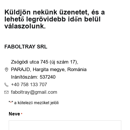
Küldjön nekünk üzenetet, és a
lehető legrövidebb időn belül
válaszolunk.
FABOLTRAY SRL
Zsögödi utca 745 (új szám 17),
PARAJD, Hargita megye, Románia
Iránítószám: 537240
+40 758 133 707
faboltray@gmail.com
"
" a kötelező mezőket jelöli
*
Neve
*