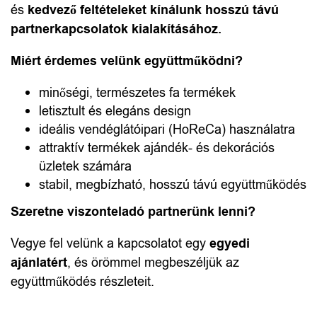
vásárlói
és
kedvező feltételeket kínálunk hosszú távú
élményéhez.
partnerkapcsolatok kialakításához.
Miért érdemes velünk együttműködni?
minőségi, természetes fa termékek
letisztult és elegáns design
ideális vendéglátóipari (HoReCa) használatra
attraktív termékek ajándék- és dekorációs
üzletek számára
stabil, megbízható, hosszú távú együttműködés
Szeretne viszonteladó partnerünk lenni?
Vegye fel velünk a kapcsolatot egy
egyedi
ajánlatért
, és örömmel megbeszéljük az
együttműködés részleteit.