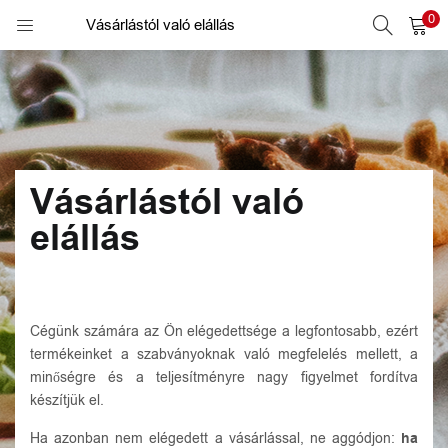
0
BELÉPÉS
Vásárlástól való elállás
REGISTER
)
A belépéshez adja meg felhasználó nevét / email címét és
jelszavát.
nformációk)
Vásárlástól való
elállás
Cégünk számára az Ön elégedettsége a legfontosabb, ezért
termékeinket a szabványoknak való megfelelés mellett, a
Alternative:
Emlékezz rám.
minőségre és a teljesítményre nagy figyelmet fordítva
készítjük el.
Belépés
Ha azonban nem elégedett a vásárlással, ne aggódjon:
ha