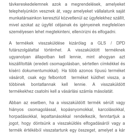
távkereskedelemnek azok a megrendelések, amelyeket
telephelyünkön vesznek át, vagy amelyeket vállalatunk saját
munkatársainkon keresztül közvetlenül az ügyfelekhez szállít,
mivel azokat az ügyfél céljainak és igényeinek megfelelően
személyesen lehet megtekinteni, ellenőrizni és elfogadni.
A termékek visszaküldése kizárólag a GLS / DPD
futárszolgálattal történhet. A visszaküldött terméknek
ugyanolyan állapotban kell lennie, mint ahogyan azt
kiszállították (eredeti csomagolásban, sértetlen címkékkel és
kísérő dokumentumokkal). Ha több azonos típusú terméket
vásárolt, csak egy felbontott terméket küldhet vissza, a
többinek bontatlannak kell lennie. A visszaküldött
termékekhez csatolni kell a vásárlási számla másolatát.
Abban az esetben, ha a visszaküldött termék sérült vagy
hiányos csomagolással, kopásnyomokkal, karcolásokkal,
horpadásokkal, lepattanásokkal rendelkezik, fenntartjuk a
jogot, hogy döntsünk a visszaküldés elfogadásáról vagy a
termék értékéből visszatartunk egy összeget, amelyet a kár