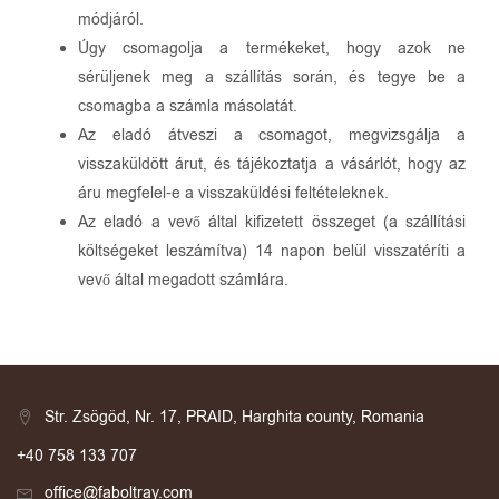
módjáról.
Úgy csomagolja a termékeket, hogy azok ne
sérüljenek meg a szállítás során, és tegye be a
csomagba a számla másolatát.
Az eladó átveszi a csomagot, megvizsgálja a
visszaküldött árut, és tájékoztatja a vásárlót, hogy az
áru megfelel-e a visszaküldési feltételeknek.
Az eladó a vevő által kifizetett összeget (a szállítási
költségeket leszámítva) 14 napon belül visszatéríti a
vevő által megadott számlára.
Str. Zsögöd, Nr. 17, PRAID, Harghita county, Romania
+40 758 133 707
office@faboltray.com