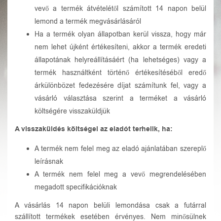
vevő a termék átvételétől számított 14 napon belül
lemond a termék megvásárlásáról
Ha a termék olyan állapotban kerül vissza, hogy már
nem lehet újként értékesíteni, akkor a termék eredeti
állapotának helyreállításáért (ha lehetséges) vagy a
termék használtként történő értékesítéséből eredő
árkülönbözet fedezésére díjat számítunk fel, vagy a
vásárló választása szerint a terméket a vásárló
költségére visszaküldjük
A visszaküldés költségei az eladót terhelik, ha:
A termék nem felel meg az eladó ajánlatában szereplő
leírásnak
A termék nem felel meg a vevő megrendelésében
megadott specifikációknak
A vásárlás 14 napon belüli lemondása csak a futárral
szállított termékek esetében érvényes. Nem minősülnek