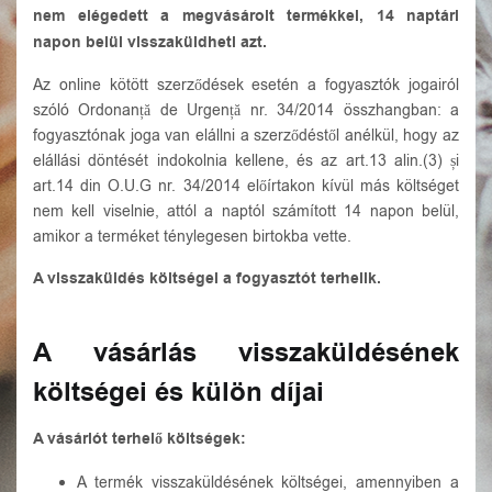
Elfelejtett jelszó?
nem elégedett a megvásárolt termékkel, 14 naptári
napon belül visszaküldheti azt.
Az online kötött szerződések esetén a fogyasztók jogairól
szóló Ordonanță de Urgență nr. 34/2014 összhangban: a
fogyasztónak joga van elállni a szerződéstől anélkül, hogy az
elállási döntését indokolnia kellene, és az art.13 alin.(3) și
art.14 din O.U.G nr. 34/2014 előírtakon kívül más költséget
nem kell viselnie, attól a naptól számított 14 napon belül,
amikor a terméket ténylegesen birtokba vette.
A visszaküldés költségei a fogyasztót terhelik.
A vásárlás visszaküldésének
költségei és külön díjai
A vásárlót terhelő költségek:
A termék visszaküldésének költségei, amennyiben a