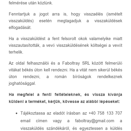
felmérése után közlünk.
Fenntartjuk a jogot arra is, hogy visszaélés (ismételt
visszaküldés) esetén megtagadjuk a visszaküldések
elfogadását.
Ha a visszaküldést a fent felsorolt okok valamelyike miatt
visszautasították, a vevő visszaküldésének költségei a vevőt
terhelik.
Az oldal felhasználói és a Faboltray SRL között felmerülő
vitákat békés úton kell rendezni. Ha a vitát nem sikerül békés
úton rendezni, a román bíróságok rendelkeznek
joghatósággal.
Ha megfelel a fenti feltételeknek, és vissza kívánja
küldeni a terméket, kérjük, kövesse az alábbi lépéseket:
Tájékoztassa az eladót írásban az +40 758 133 707
email címen vagy a faboltray@gmail.com a
visszaküldés szándékáról, és egyeztessen a küldés