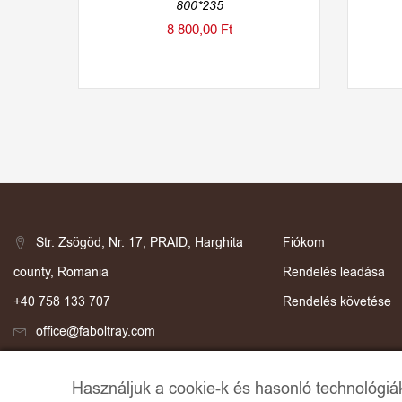
800*235
8 800,00
Ft
Str. Zsögöd, Nr. 17, PRAID, Harghita
Fiókom
county, Romania
Rendelés leadása
+40 758 133 707
Rendelés követése
office@faboltray.com
Használjuk a cookie-k és hasonló technológiák 