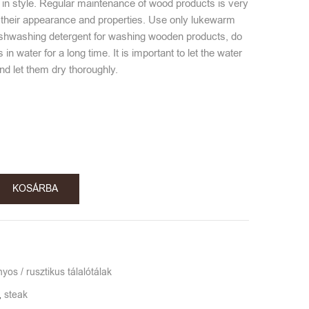
s in style. Regular maintenance of wood products is very
n their appearance and properties. Use only lukewarm
ishwashing detergent for washing wooden products, do
 in water for a long time. It is important to let the water
and let them dry thoroughly.
KOSÁRBA
s / rusztikus tálalótálak
,
steak