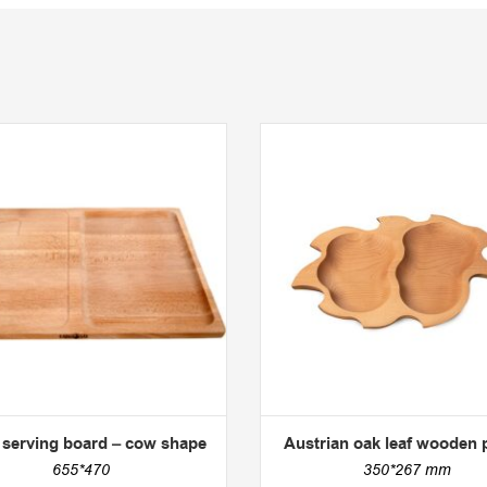
 serving board – cow shape
Austrian oak leaf wooden p
655*470
350*267 mm