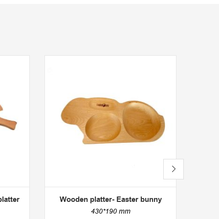
latter
Wooden platter- Easter bunny
Woo
430*190 mm