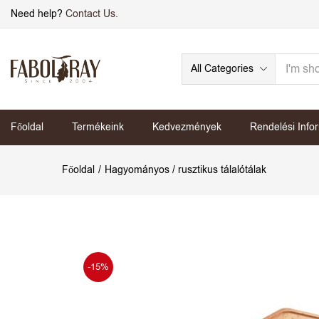
Need help?
Contact Us.
All Categories
Főoldal
Termékeink
Kedvezmények
Rendelési Info
Főoldal
Hagyományos / rusztikus tálalótálak
-15%