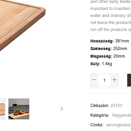
and other tasty treat
important to maintai
water and ordinary d
not leave the products
run off the products 
Hosszúság:
381mm
Szélesség:
252mm
Magasság:
20mm
Súly:
1.4kg
Alternative:
Cikkszám:
23103
Kategória:
Hagyományo
Címke:
servingboard