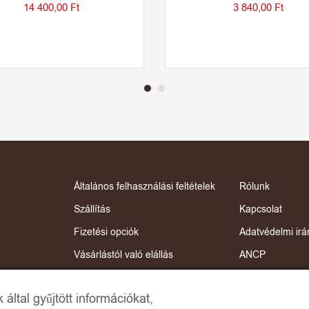
14 400,00
Ft
3 840,00
Ft
Általános felhasználási feltételek
Rólunk
Szállítás
Kapcsolat
Fizetési opciók
Adatvédelmi irá
Vásárlástól való elállás
ANCP
Termékek ápolása
Online Dispute 
által gyűjtött információkat,