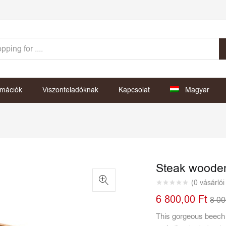
rmációk
Viszonteladóknak
Kapcsolat
Magyar
Steak wooden
(
0
vásárlói
6 800,00
Ft
8 0
This gorgeous beech 