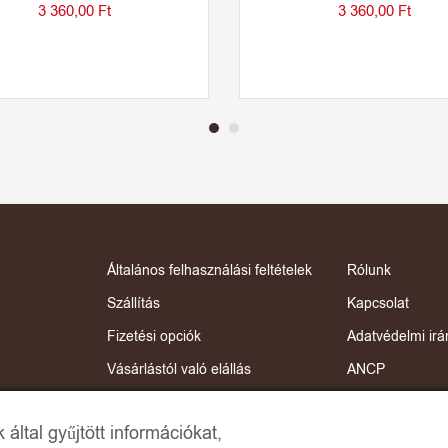
3 360,00
Ft
3 360,00
Ft
Általános felhasználási feltételek
Rólunk
Szállítás
Kapcsolat
Fizetési opciók
Adatvédelmi irá
Vásárlástól való elállás
ANCP
Termékek ápolása
Online Dispute 
által gyűjtött információkat,