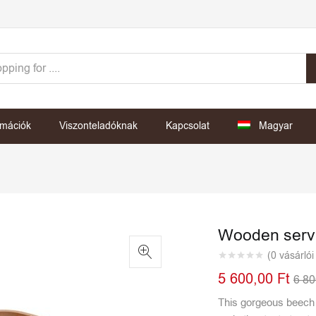
rmációk
Viszonteladóknak
Kapcsolat
Magyar
Wooden servi
(
0
vásárlói
5 600,00
Ft
6 8
This gorgeous beech 