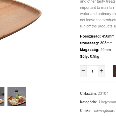
and other tasty treat
important to maintai
water and ordinary d
not leave the products
run off the products 
Hosszúság:
450mm
Szélesség:
303mm
Magasság:
20mm
Súly:
0.9kg
Alternative:
Cikkszám:
23107
Kategória:
Hagyományo
Címke:
servingboard