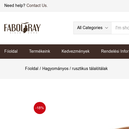
Need help?
Contact Us.
All Categories
Főoldal
Termékeink
Kedvezmények
Rendelési Info
Főoldal
Hagyományos / rusztikus tálalótálak
-18%