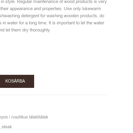
s in style. Regular maintenance of wood products is very
n their appearance and properties. Use only lukewarm
ishwashing detergent for washing wooden products, do
 in water for a long time. It is important to let the water
and let them dry thoroughly.
KOSÁRBA
s / rusztikus tálalótálak
,
steak