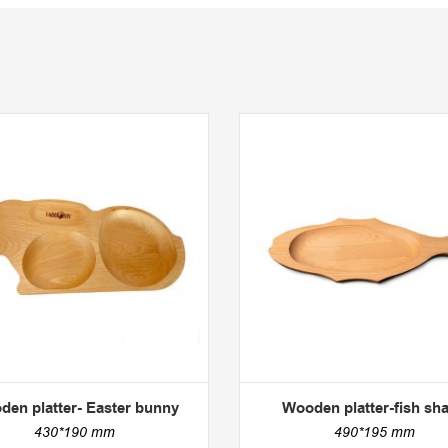
en platter- Easter bunny
Wooden platter-fish sh
430*190 mm
490*195 mm