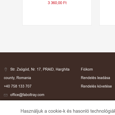
3 360,00
Ft
Str. Zsögöd, Nr. 17, PRAID, Harghita
Fiókom
county, Romania
Rendelés leadása
+40 758 133 707
Rendelés követése
office@faboltray.com
Használjuk a cookie-k és hasonló technológiák 