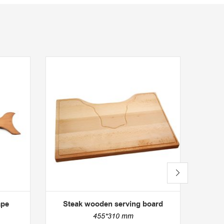
ape
Steak wooden serving board
Wood
shape
455*310 mm